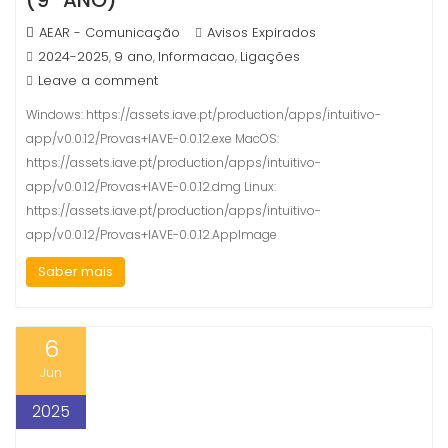
(9º ANO)
AEAR - Comunicação
Avisos Expirados
2024-2025
9 ano
Informacao
Ligações
,
,
,
Leave a comment
Windows: https://assets.iave.pt/production/apps/intuitivo-
app/v0.0.12/Provas+IAVE-0.0.12.exe MacOS:
https://assets.iave.pt/production/apps/intuitivo-
app/v0.0.12/Provas+IAVE-0.0.12.dmg Linux:
https://assets.iave.pt/production/apps/intuitivo-
app/v0.0.12/Provas+IAVE-0.0.12.AppImage
Saber mais
6
Jun
2025