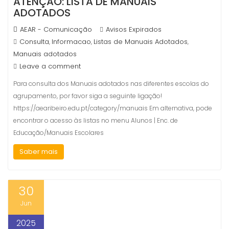
ATENÇÃO: LISTA DE MANUAIS
ADOTADOS
AEAR - Comunicação
Avisos Expirados
Consulta
Informacao
Listas de Manuais Adotados
,
,
,
Manuais adotados
Leave a comment
Para consulta dos Manuais adotados nas diferentes escolas do
agrupamento, por favor siga a seguinte ligação!
https://aearibeiro.edu.pt/category/manuais Em alternativa, pode
encontrar o acesso às listas no menu Alunos | Enc. de
Educação/Manuais Escolares
Saber mais
30
Jun
2025