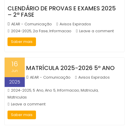
Marketing
CLENDÁRIO DE PROVAS E EXAMES 2025
By sharing
– 2ª FASE
your
interests
AEAR - Comunicação
Avisos Expirados
and
behavior as
2024-2025
2a Fase
Informacao
Leave a comment
,
,
you visit our
site, you
Saber mais
increase the
chance of
seeing
16
personalized
MATRÍCULA 2025-2026 5º ANO
content and
Jun
offers.
AEAR - Comunicação
Avisos Expirados
2025
2024-2025
5 Ano
Ano 5
Informacao
Matricula
,
,
,
,
,
Matriculas
Leave a comment
Saber mais