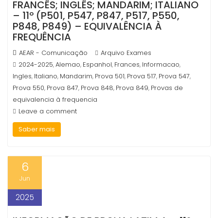
FRANCÊS; INGLÊS; MANDARIM; ITALIANO
– 11º (P501, P547, P847, P517, P550,
P848, P849) – EQUIVALÊNCIA À
FREQUÊNCIA
AEAR - Comunicação
Arquivo Exames
2024-2025
Alemao
Espanhol
Frances
Informacao
,
,
,
,
,
Ingles
Italiano
Mandarim
Prova 501
Prova 517
Prova 547
,
,
,
,
,
,
Prova 550
Prova 847
Prova 848
Prova 849
Provas de
,
,
,
,
equivalencia à frequencia
Leave a comment
Saber mais
6
Jun
2025