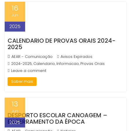
16
Jun
2025
CALENDARIO DE PROVAS ORAIS 2024-
2025
AEAR - Comunicação
Avisos Expirados
2024-2025
Calendario
Informacao
Provas Orais
,
,
,
Leave a comment
Saber mais
13
Jun
DESPORTO ESCOLAR CANOAGEM –
ENCERRAMENTO DA ÉPOCA
2025