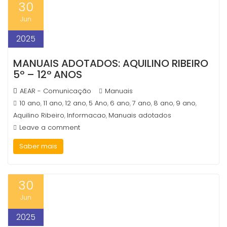
30
based on
how the
Jun
website is
used.
2025
MANUAIS ADOTADOS: AQUILINO RIBEIRO
Experience
5º – 12º ANOS
In order for
our website
AEAR - Comunicação
Manuais
to perform
as well as
10 ano
11 ano
12 ano
5 Ano
6 ano
7 ano
8 ano
9 ano
,
,
,
,
,
,
,
,
possible
Aquilino Ribeiro
Informacao
Manuais adotados
,
,
during your
Leave a comment
visit. If you
refuse these
Saber mais
cookies,
some
functionality
will
30
disappear
from the
Jun
website.
2025