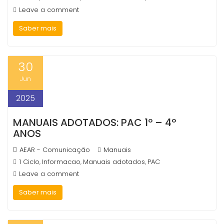
Leave a comment
Saber mais
Necessary
These
30
cookies are
not
Jun
optional.
They are
2025
needed for
the website
MANUAIS ADOTADOS: PAC 1º – 4º
to function.
ANOS
AEAR - Comunicação
Manuais
Statistics
1 Ciclo
Informacao
Manuais adotados
PAC
,
,
,
In order for
us to
Leave a comment
improve the
website's
Saber mais
functionality
and
structure,