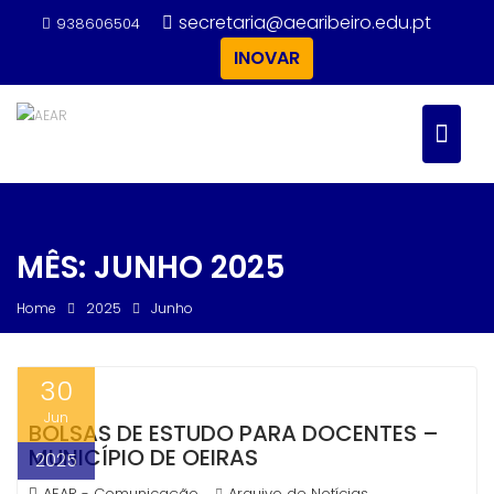
Skip
secretaria@aearibeiro.edu.pt
938606504
to
INOVAR
content
MÊS:
JUNHO 2025
Home
2025
Junho
30
Jun
BOLSAS DE ESTUDO PARA DOCENTES –
MUNICÍPIO DE OEIRAS
2025
AEAR - Comunicação
Arquivo de Notícias