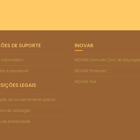
ÇÕES DE SUPORTE
INOVAR
 Informático
INOVAR Consulta (Enc. de Educaçã
rar a password
INOVAR Professor
INOVAR PAA
SIÇÕES LEGAIS
ção de consentimento prévio
es de utilização
as de privacidade