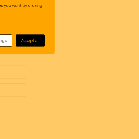
ies you want by clicking
ings
Accept all