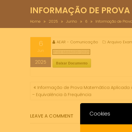
INFORMAÇÃO DE PROVA M
Home
2025
Junho
6
Informação de Prova
6
AEAR - Comunicação
Arquivo Exa
Jun
IP-EX-MatA635-2025
2025
Baixar Documento
NAVEGAÇÃO
Informação de Prova Matemática Aplicada às 
DE
– Equivalência à Frequência
ARTIGOS
Cookies
LEAVE A COMMENT