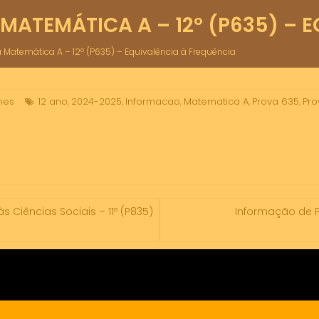
ATEMÁTICA A – 12º (P635) – E
 Matemática A – 12º (P635) – Equivalência à Frequência
mes
12 ano
2024-2025
Informacao
Matematica A
Prova 635
Pro
,
,
,
,
,
Ciências Sociais – 11º (P835)
Informação de Pr