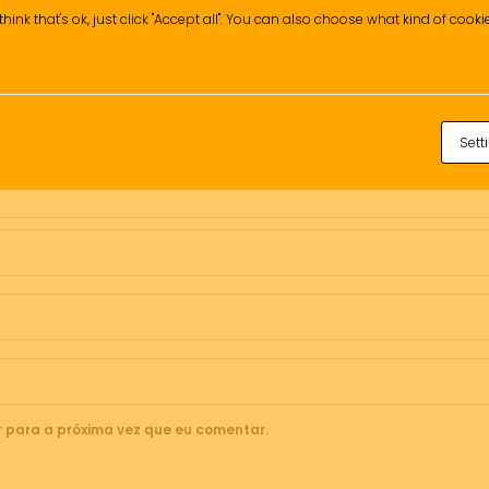
think that's ok, just click "Accept all". You can also choose what kind of cook
Sett
 para a próxima vez que eu comentar.