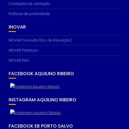
Condições de utilização
Politicas de privacidade
INOVAR
Necessary
These
cookies are
INOVAR Consulta (Enc. de Educação)
not
optional.
INOVAR Professor
They are
needed for
INOVAR PAA
the website
to function.
FACEBOOK AQUILINO RIBEIRO
Statistics
In order for
INSTAGRAM AQUILINO RIBEIRO
us to
improve the
website's
functionality
and
FACEBOOK EB PORTO SALVO
structure,