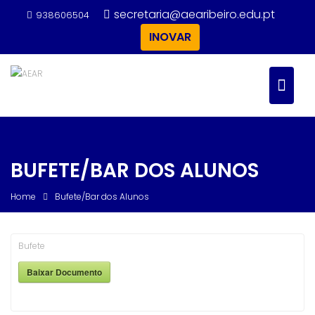
Skip
secretaria@aearibeiro.edu.pt
938606504
to
INOVAR
content
BUFETE/BAR DOS ALUNOS
Home
Bufete/Bar dos Alunos
Bufete
Baixar Documento