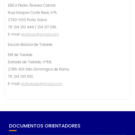
EB1/JI Pedro Álveres Cabral
Rua Gaspar Corte Real, nº5,
2740-000 Porto Salvo
Tlf: 214 210 449 / 214 217 081;
E-mail:
eb1jipac@gmail.com
Escola Básica de Talaíde
EB1 de Talaíde
Estrada de Talaíde, nº68,
2785-601 São Domingos de Rana;
Tlf: 214 210 551;
E-mail:
eb1talaide@gmail.com
DOCUMENTOS ORIENTADORES