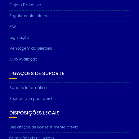
Projeto Educativo
Regulamento interno
PAA
Necessary
These
Legislação
cookies are
not
Mensagem da Diretora
optional.
They are
Auto Avaliação
needed for
the website
LIGAÇÕES DE SUPORTE
to function.
Suporte Informático
Statistics
Recuperar a password
In order for
us to
DISPOSIÇÕES LEGAIS
improve the
website's
functionality
Declaração de consentimento prévio
and
structure,
Condições de utilização