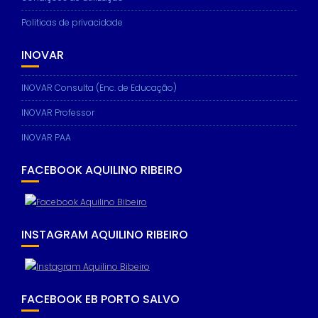
based on
how the
Politicas de privacidade
website is
used.
INOVAR
INOVAR Consulta (Enc. de Educação)
Experience
In order for
INOVAR Professor
our website
to perform
INOVAR PAA
as well as
possible
during your
FACEBOOK AQUILINO RIBEIRO
visit. If you
refuse these
cookies,
some
functionality
INSTAGRAM AQUILINO RIBEIRO
will
disappear
from the
website.
FACEBOOK EB PORTO SALVO