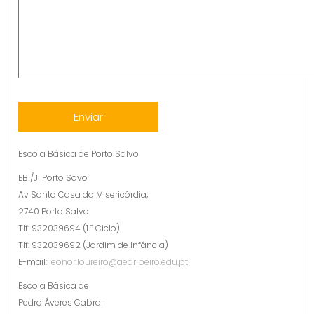
Escola Básica de Porto Salvo
EB1/JI Porto Savo
Av Santa Casa da Misericórdia;
2740 Porto Salvo
Tlf: 932039694 (1.º Ciclo)
Tlf: 932039692 (Jardim de Infância)
E-mail:
leonor.loureiro@aearibeiro.edu.pt
Escola Básica de
Pedro Áveres Cabral