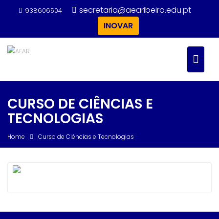
Skip
secretaria@aearibeiro.edu.pt
938606504
to
INOVAR
content
CURSO DE CIÊNCIAS E
TECNOLOGIAS
Home
Curso de Ciências e Tecnologias