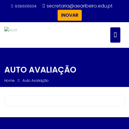
Skip
secretaria@aearibeiro.edu.pt
938606504
to
INOVAR
content
AUTO AVALIAÇÃO
Home
Auto Avaliação