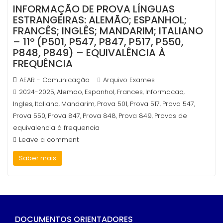
INFORMAÇÃO DE PROVA LÍNGUAS
ESTRANGEIRAS: ALEMÃO; ESPANHOL;
FRANCÊS; INGLÊS; MANDARIM; ITALIANO
– 11º (P501, P547, P847, P517, P550,
P848, P849) – EQUIVALÊNCIA À
FREQUÊNCIA
AEAR - Comunicação
Arquivo Exames
2024-2025
Alemao
Espanhol
Frances
Informacao
,
,
,
,
,
Ingles
Italiano
Mandarim
Prova 501
Prova 517
Prova 547
,
,
,
,
,
,
Prova 550
Prova 847
Prova 848
Prova 849
Provas de
,
,
,
,
equivalencia à frequencia
Leave a comment
Saber mais
DOCUMENTOS ORIENTADORES