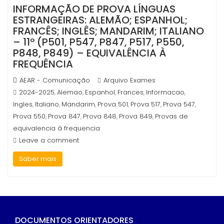
INFORMAÇÃO DE PROVA LÍNGUAS
ESTRANGEIRAS: ALEMÃO; ESPANHOL;
FRANCÊS; INGLÊS; MANDARIM; ITALIANO
– 11º (P501, P547, P847, P517, P550,
P848, P849) – EQUIVALÊNCIA À
FREQUÊNCIA
AEAR - Comunicação
Arquivo Exames
2024-2025
Alemao
Espanhol
Frances
Informacao
,
,
,
,
,
Ingles
Italiano
Mandarim
Prova 501
Prova 517
Prova 547
,
,
,
,
,
,
Prova 550
Prova 847
Prova 848
Prova 849
Provas de
,
,
,
,
equivalencia à frequencia
Leave a comment
Saber mais
DOCUMENTOS ORIENTADORES