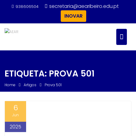
Skip
secretaria@aearibeiro.edu.pt
938606504
to
INOVAR
content
ETIQUETA:
PROVA 501
Home
Artigos
Prova 501
6
Jun
2025