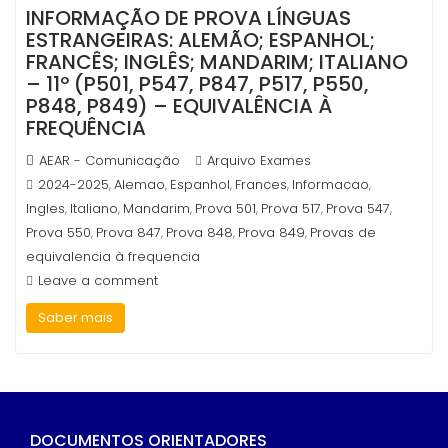
INFORMAÇÃO DE PROVA LÍNGUAS
ESTRANGEIRAS: ALEMÃO; ESPANHOL;
FRANCÊS; INGLÊS; MANDARIM; ITALIANO
– 11º (P501, P547, P847, P517, P550,
P848, P849) – EQUIVALÊNCIA À
FREQUÊNCIA
AEAR - Comunicação
Arquivo Exames
2024-2025
Alemao
Espanhol
Frances
Informacao
,
,
,
,
,
Ingles
Italiano
Mandarim
Prova 501
Prova 517
Prova 547
,
,
,
,
,
,
Prova 550
Prova 847
Prova 848
Prova 849
Provas de
,
,
,
,
equivalencia à frequencia
Leave a comment
Saber mais
DOCUMENTOS ORIENTADORES