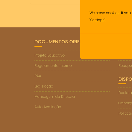
We serve cookies. If you 
"Settings".
DOCUMENTOS ORIENTADORES
LIGA
Projeto Educativo
Suporte
Regulamento interno
Recupe
PAA
DISPO
Legislação
Declara
Mensagem da Diretora
Condiçõ
Auto Avaliação
Politic