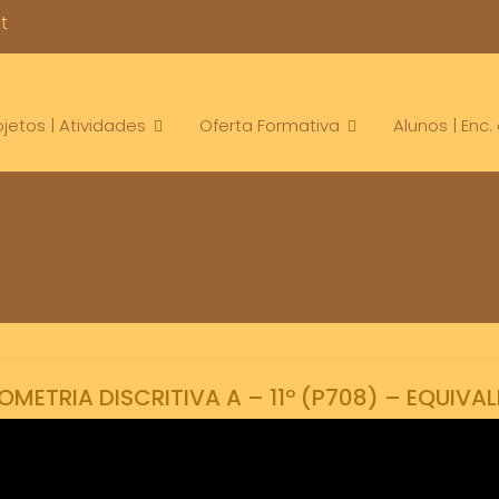
t
ojetos | Atividades
Oferta Formativa
Alunos | Enc
ETRIA DISCRITIVA A – 11º (P708) – EQUIVA
mes
11 ano
2024-2025
Informacao
Prova 708
Provas de equivalen
,
,
,
,