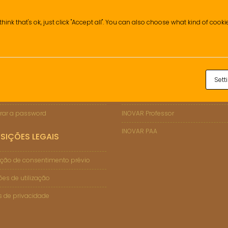
think that's ok, just click "Accept all". You can also choose what kind of cook
ÇÕES DE SUPORTE
INOVAR
Sett
 Informático
INOVAR Consulta (Enc. de Educaçã
rar a password
INOVAR Professor
INOVAR PAA
SIÇÕES LEGAIS
ção de consentimento prévio
es de utilização
as de privacidade