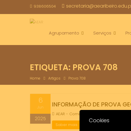
Skip
secretaria@aearibeiro.edu.p
938606504
to
content
Agrupamento
Serviços
Pr
ETIQUETA:
PROVA 708
Home
Artigos
Prova 708
6
INFORMAÇÃO DE PROVA GEOM
Jun
AEAR - Comunicação
Arquivo Exa
2025
Cookies
Saber mais