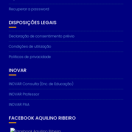
Recuperar a password
DISPOSIÇÕES LEGAIS
Necessary
These
Declaração de consentimento prévio
cookies are
not
Condições de utilização
optional.
They are
Politicas de privacidade
needed for
the website
INOVAR
to function.
INOVAR Consulta (Enc. de Educação)
Statistics
INOVAR Professor
In order for
us to
INOVAR PAA
improve the
website's
FACEBOOK AQUILINO RIBEIRO
functionality
and
structure,