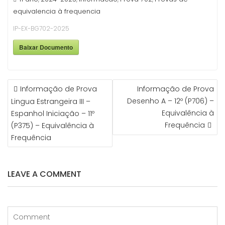
equivalencia à frequencia
IP-EX-BG702-2025
Baixar Documento
NAVEGAÇÃO
Informação de Prova
Informação de Prova
DE
Desenho A – 12º (P706) –
Lingua Estrangeira III –
ARTIGOS
Equivalência à
Espanhol Iniciação – 11º
Frequência
(P375) – Equivalência à
Frequência
LEAVE A COMMENT