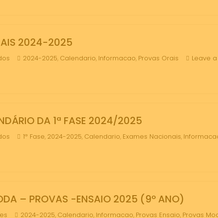
AIS 2024-2025
dos
2024-2025
Calendario
Informacao
Provas Orais
Leave 
,
,
,
DÁRIO DA 1ª FASE 2024/2025
dos
1ª Fase
2024-2025
Calendario
Exames Nacionais
Informaca
,
,
,
,
DA – PROVAS -ENSAIO 2025 (9º ANO)
mes
2024-2025
Calendario
Informacao
Provas Ensaio
Provas Mo
,
,
,
,