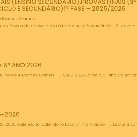
IS (ENSINO SECUNDÁRIO),PROVAS FINAIS (3º
CICLO E SECUNDÁRIO)1ª FASE – 2025/2026
e Exames
Exames
,
acao
Provas de equivalencia à frequencia
Provas Finais
Leave a
,
,
 6º ANO 2026
e Provas e Exames
Exames
2025-2026
2º ciclo
6º ano
Calendar
,
,
,
,
5-2026
25-2026
Calendario
Calendário Escolar
Informacao
Leave a c
,
,
,