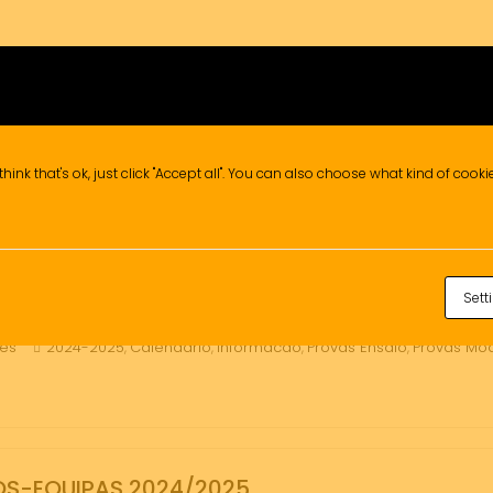
DA – PROVAS -ENSAIO 2025 (6º ANO)
mes
2024-2025
Calendario
Informacao
Provas Ensaio
Provas Mo
,
,
,
,
think that's ok, just click "Accept all". You can also choose what kind of cook
Sett
DA – PROVAS -ENSAIO 2025 (4º ANO)
mes
2024-2025
Calendario
Informacao
Provas Ensaio
Provas Mo
,
,
,
,
OS-EQUIPAS 2024/2025