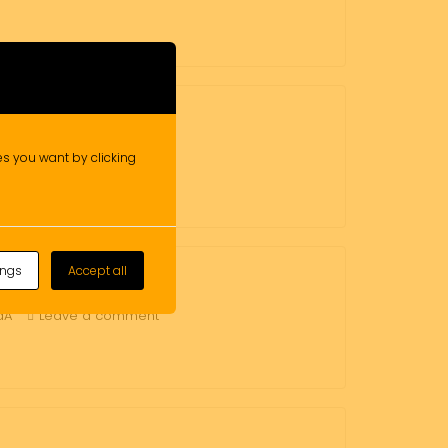
dA
Leave a comment
ies you want by clicking
ings
Accept all
dA
Leave a comment