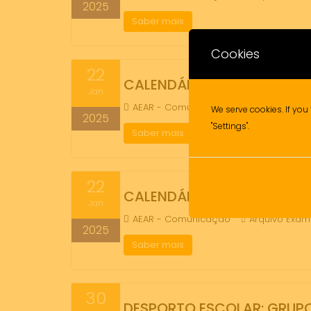
2025
Saber mais
Cookies
22
CALENDÁRIO DE PROVAS MO
Jan
AEAR - Comunicação
Arquivo Exa
We serve cookies. If you 
2025
"Settings".
Saber mais
22
CALENDÁRIO DE PROVAS MO
Jan
AEAR - Comunicação
Arquivo Exa
2025
Saber mais
30
DESPORTO ESCOLAR: GRUP