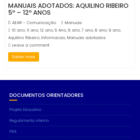
MANUAIS ADOTADOS: AQUILINO RIBEIRO
5º – 12º ANOS
AEAR - Comunicação
Manuais
10 ano
11 ano
12 ano
5 Ano
6 ano
7 ano
8 ano
9 ano
,
,
,
,
,
,
,
,
Aquilino Ribeiro
Informacao
Manuais adotados
,
,
Leave a comment
Saber mais
DOCUMENTOS ORIENTADORES
Projeto Educativo
Regulamento interno
PAA