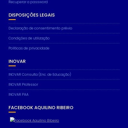
Recuperar a password
DISPOSIÇÕES LEGAIS
Necessary
Declaração de consentimento prévio
These
Condições de utilização
cookies are
not
Politicas de privacidade
optional.
They are
needed for
INOVAR
the website
to function.
INOVAR Consulta (Enc. de Educação)
INOVAR Professor
Statistics
In order for
INOVAR PAA
us to
improve the
FACEBOOK AQUILINO RIBEIRO
website's
functionality
and
structure,