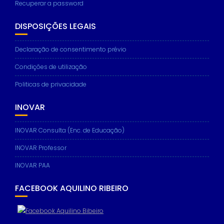
Recuperar a password
DISPOSIÇÕES LEGAIS
Necessary
Declaração de consentimento prévio
These
Condições de utilização
cookies are
not
Politicas de privacidade
optional.
They are
needed for
INOVAR
the website
to function.
INOVAR Consulta (Enc. de Educação)
INOVAR Professor
Statistics
In order for
INOVAR PAA
us to
improve the
FACEBOOK AQUILINO RIBEIRO
website's
functionality
and
structure,