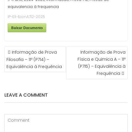
equivalencia à frequencia
IP-EX-EconA712-2025
Baixar Documento
NAVEGAÇÃO
Informação de Prova
Informação de Prova
DE
Física e Quimica A – 11º
Filosofia – 11º (P714) –
ARTIGOS
(P715) – Equivalência à
Equivalência à Frequência
Frequência
LEAVE A COMMENT