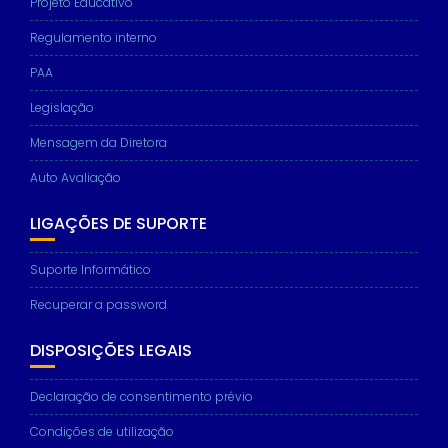
Projeto Educativo
Marketing
By sharing
Regulamento interno
your
interests
PAA
and
behavior as
Legislação
you visit our
Mensagem da Diretora
site, you
increase the
Auto Avaliação
chance of
seeing
personalized
LIGAÇÕES DE SUPORTE
content and
offers.
Suporte Informático
Recuperar a password
DISPOSIÇÕES LEGAIS
Declaração de consentimento prévio
Condições de utilização