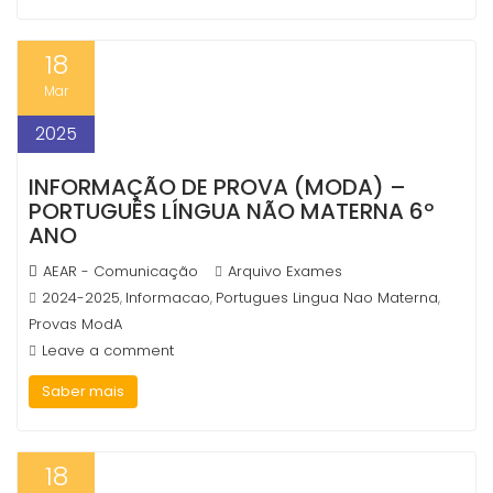
18
Mar
Necessary
These
2025
cookies are
not
INFORMAÇÃO DE PROVA (MODA) –
optional.
PORTUGUÊS LÍNGUA NÃO MATERNA 6º
They are
needed for
ANO
the website
to function.
AEAR - Comunicação
Arquivo Exames
2024-2025
Informacao
Portugues Lingua Nao Materna
,
,
,
Provas ModA
Statistics
Leave a comment
In order for
us to
Saber mais
improve the
website's
functionality
and
18
structure,