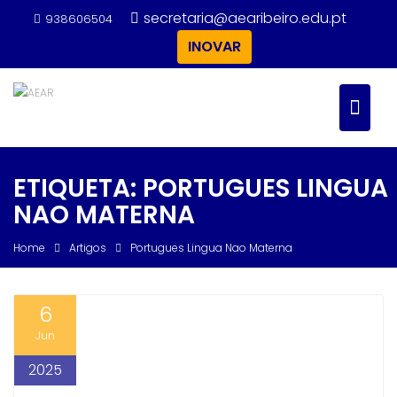
Skip
secretaria@aearibeiro.edu.pt
938606504
to
INOVAR
content
ETIQUETA:
PORTUGUES LINGUA
NAO MATERNA
Home
Artigos
Portugues Lingua Nao Materna
6
Jun
2025