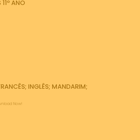
11º ANO
RANCÊS; INGLÊS; MANDARIM;
ownload Now!