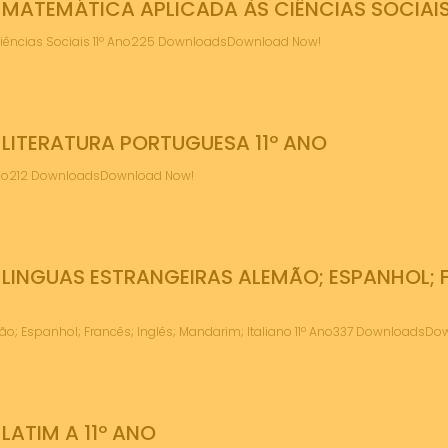
ATEMÁTICA APLICADA ÀS CIÊNCIAS SOCIAIS 
Ciências Sociais 11º Ano225 DownloadsDownload Now!
LITERATURA PORTUGUESA 11º ANO
º Ano212 DownloadsDownload Now!
INGUAS ESTRANGEIRAS ALEMÃO; ESPANHOL; F
ão; Espanhol; Francês; Inglês; Mandarim; Italiano 11º Ano337 DownloadsD
ATIM A 11º ANO