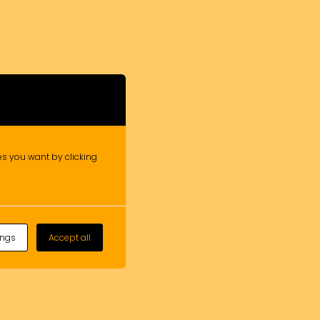
ies you want by clicking
ings
Accept all