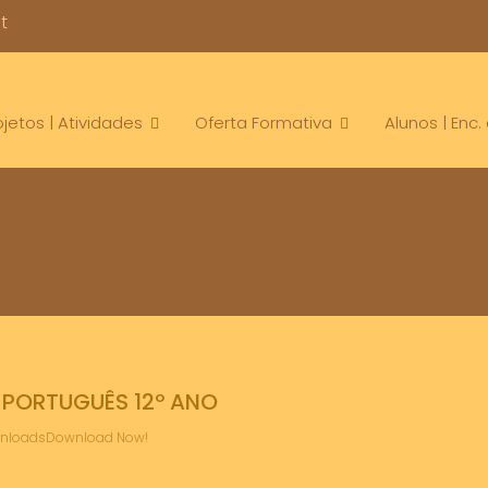
t
ojetos | Atividades
Oferta Formativa
Alunos | Enc
PORTUGUÊS 12º ANO
ownloadsDownload Now!