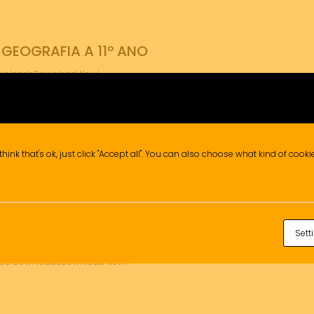
GEOGRAFIA A 11º ANO
DownloadsDownload Now!
EOMETRIA DESCRITIVA A 11º ANO
think that's ok, just click "Accept all". You can also choose what kind of cook
1º Ano224 DownloadsDownload Now!
Sett
ÍSICA E QUIMICA A 11º ANO
no252 DownloadsDownload Now!