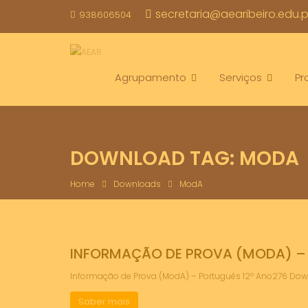
Skip
secretaria@aearibeiro.edu.p
938606504
to
content
Agrupamento
Serviços
Pr
DOWNLOAD TAG:
MODA
Home
Downloads
ModA
INFORMAÇÃO DE PROVA (MODA) – 
Informação de Prova (ModA) – Português 12º Ano276 D
Saber mais