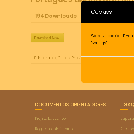
Cookies
194
Downloads
We serve cookies. If you 
Download Now!
"Settings".
NAVEGAÇÃO
Informação de Prova (ModA) – Matemática 
DE
ARTIGOS
DOCUMENTOS ORIENTADORES
LIGA
Projeto Educativo
Suporte
Regulamento interno
Recupe