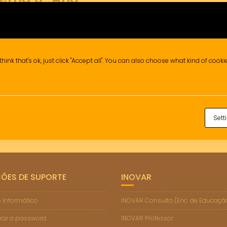
think that's ok, just click "Accept all". You can also choose what kind of cook
6º Ano
Informação de Prova (Mod
Sett
ÇÕES DE SUPORTE
INOVAR
 Informático
INOVAR Consulta (Enc. de Educaçã
rar a password
INOVAR Professor