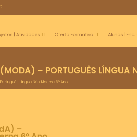
t
ojetos | Atividades
Oferta Formativa
Alunos | Enc
(MODA) – PORTUGUÊS LÍNGUA 
 Português Língua Não Maerna 6º Ano
dA) –
erna 6º Ano