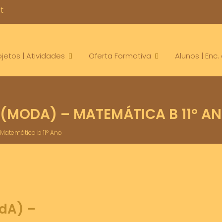
t
ojetos | Atividades
Oferta Formativa
Alunos | Enc
(MODA) – MATEMÁTICA B 11º A
Matemática b 11º Ano
dA) –