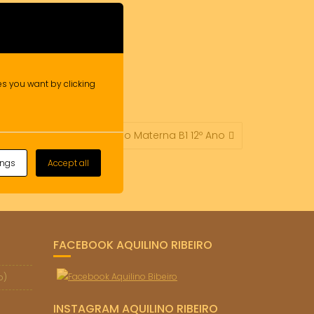
ies you want by clicking
 – Português Língua Não Materna B1 12º Ano
ings
Accept all
FACEBOOK AQUILINO RIBEIRO
o)
INSTAGRAM AQUILINO RIBEIRO