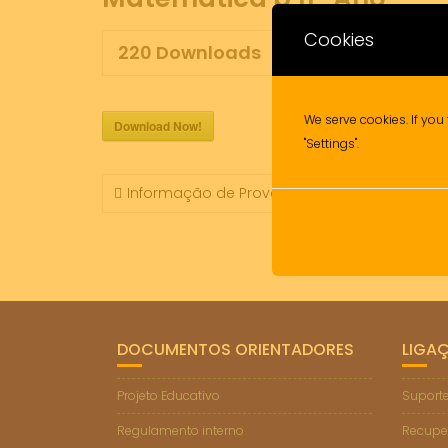
Cookies
220
Downloads
We serve cookies. If you 
Download Now!
"Settings".
NAVEGAÇÃO
Informação de Prova (ModA) – Matemática A
DE
ARTIGOS
DOCUMENTOS ORIENTADORES
LIGA
Projeto Educativo
Suporte
Regulamento interno
Recupe