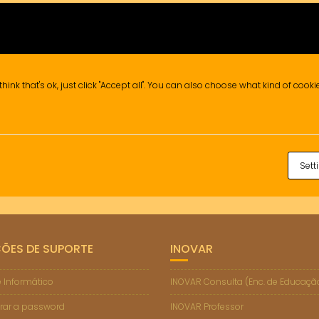
think that's ok, just click "Accept all". You can also choose what kind of cook
 12º Ano
Informação de Prova (ModA)
Sett
ÇÕES DE SUPORTE
INOVAR
 Informático
INOVAR Consulta (Enc. de Educaçã
rar a password
INOVAR Professor