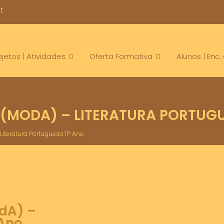
t
ojetos | Atividades
Oferta Formativa
Alunos | Enc
(MODA) – LITERATURA PORTUGU
iteratura Portuguesa 11º Ano
dA) –
 Ano