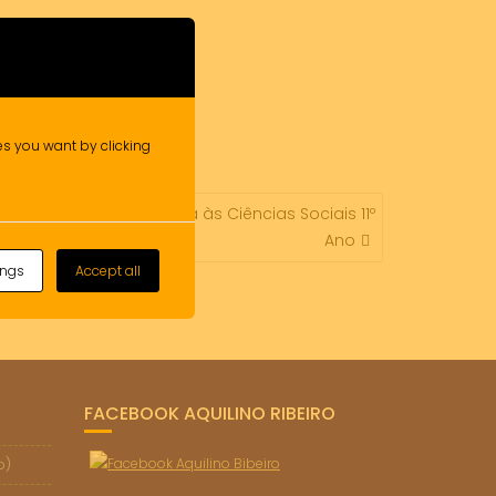
ies you want by clicking
– Matemática Aplicada às Ciências Sociais 11º
Ano
ings
Accept all
FACEBOOK AQUILINO RIBEIRO
o)