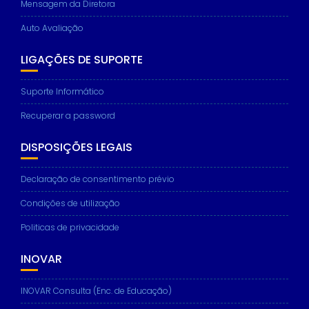
Mensagem da Diretora
Auto Avaliação
LIGAÇÕES DE SUPORTE
Necessary
These
Suporte Informático
cookies are
not
Recuperar a password
optional.
They are
needed for
DISPOSIÇÕES LEGAIS
the website
to function.
Declaração de consentimento prévio
Condições de utilização
Statistics
In order for
Politicas de privacidade
us to
improve the
INOVAR
website's
functionality
and
INOVAR Consulta (Enc. de Educação)
structure,