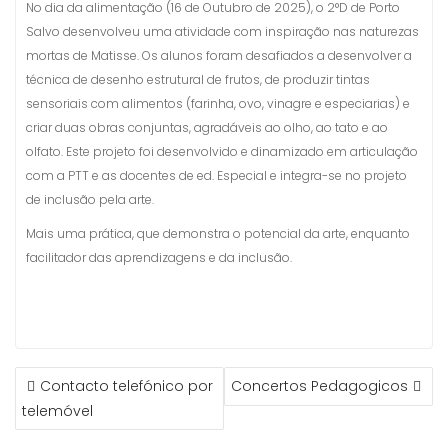
No dia da alimentação (16 de Outubro de 2025), o 2°D de Porto
Salvo desenvolveu uma atividade com inspiração nas naturezas
mortas de Matisse. Os alunos foram desafiados a desenvolver a
técnica de desenho estrutural de frutos, de produzir tintas
sensoriais com alimentos (farinha, ovo, vinagre e especiarias) e
criar duas obras conjuntas, agradáveis ao olho, ao tato e ao
olfato. Este projeto foi desenvolvido e dinamizado em articulação
com a PTT e as docentes de ed. Especial e integra-se no projeto
de inclusão pela arte.
Mais uma prática, que demonstra o potencial da arte, enquanto
facilitador das aprendizagens e da inclusão.
NAVEGAÇÃO
Contacto telefónico por
Concertos Pedagogicos
DE
telemóvel
ARTIGOS