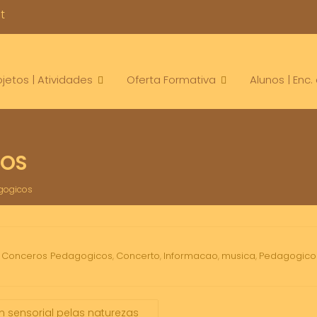
t
ojetos | Atividades
Oferta Formativa
Alunos | Enc
COS
gogicos
Conceros Pedagogicos
Concerto
Informacao
musica
Pedagogico
,
,
,
,
,
 sensorial pelas naturezas