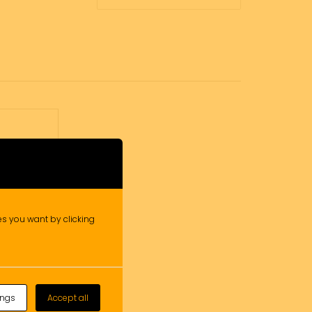
ies you want by clicking
ings
Accept all