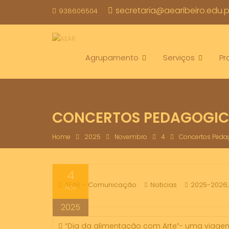
Skip
secretaria@aearibeiro.edu.p
938606504
to
content
Agrupamento
Serviços
Pr
CONCERTOS PEDAGOGI
Home
2025
Novembro
4
Concertos Peda
4
AEAR - Comunicação
Noticias
2025-2026
Nov
2025
NAVEGAÇÃO
“Dia da alimentação com Arte”- uma viagem