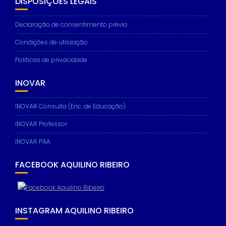
DISPOSIÇÕES LEGAIS
Declaração de consentimento prévio
Condições de utilização
Necessary
These
Politicas de privacidade
cookies are
not
INOVAR
optional.
They are
needed for
INOVAR Consulta (Enc. de Educação)
the website
to function.
INOVAR Professor
INOVAR PAA
Statistics
FACEBOOK AQUILINO RIBEIRO
In order for
us to
improve the
website's
functionality
INSTAGRAM AQUILINO RIBEIRO
and
structure,