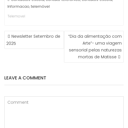
Informacao
telemóvel
,
Telemovel
NAVEGAÇÃO
Newsletter Setembro de
“Dia da alimentação com
DE
Arte”- uma viagem
2025
ARTIGOS
sensorial pelas naturezas
mortas de Matisse
LEAVE A COMMENT