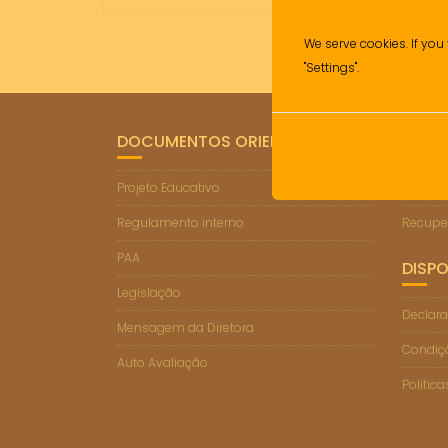
We serve cookies. If you 
"Settings".
DOCUMENTOS ORIENTADORES
LIGA
Projeto Educativo
Suporte
Regulamento interno
Recupe
PAA
DISPO
Legislação
Declara
Mensagem da Diretora
Condiçõ
Auto Avaliação
Politic