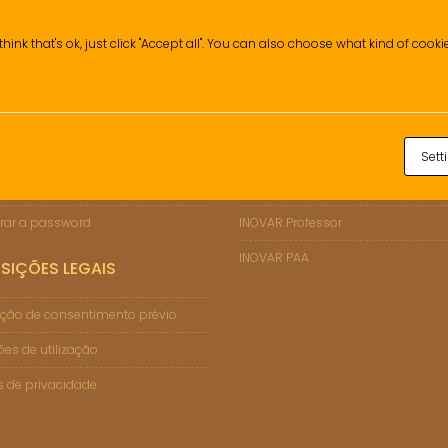
think that's ok, just click "Accept all". You can also choose what kind of cook
ÇÕES DE SUPORTE
INOVAR
Sett
 Informático
INOVAR Consulta (Enc. de Educaçã
rar a password
INOVAR Professor
INOVAR PAA
SIÇÕES LEGAIS
ção de consentimento prévio
es de utilização
as de privacidade