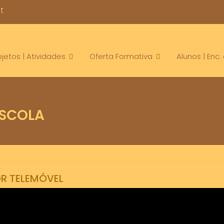
t
ojetos | Atividades
Oferta Formativa
Alunos | Enc
SCOLA
R TELEMÓVEL
ntactos escola
contato telefónico
contatos escola
Informacao
tel
,
,
,
,