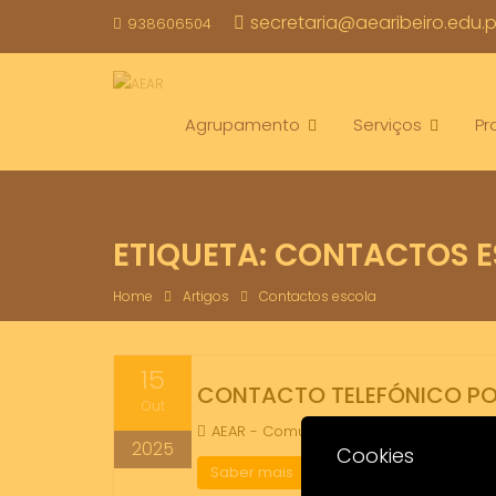
Skip
secretaria@aearibeiro.edu.p
938606504
to
content
Agrupamento
Serviços
Pr
ETIQUETA:
CONTACTOS E
Home
Artigos
Contactos escola
15
CONTACTO TELEFÓNICO PO
Out
AEAR - Comunicação
Avisos
Co
2025
Cookies
Saber mais