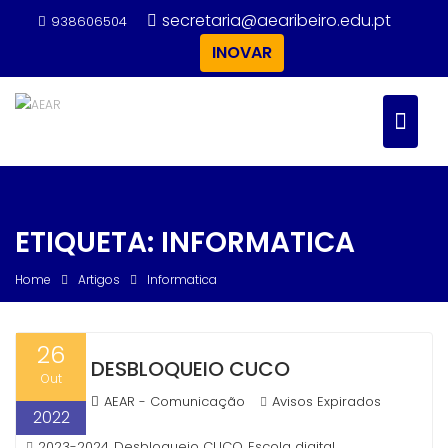
Skip
secretaria@aearibeiro.edu.pt
938606504
to
INOVAR
content
ETIQUETA:
INFORMATICA
Home
Artigos
Informatica
26
DESBLOQUEIO CUCO
Out
AEAR - Comunicação
Avisos Expirados
2022
2023-2024
Desbloqueio CUCO
Escola digital
,
,
,