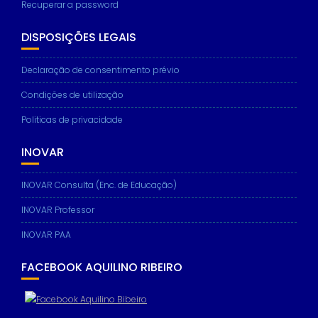
Recuperar a password
DISPOSIÇÕES LEGAIS
Necessary
Declaração de consentimento prévio
These
Condições de utilização
cookies are
not
Politicas de privacidade
optional.
They are
needed for
INOVAR
the website
to function.
INOVAR Consulta (Enc. de Educação)
INOVAR Professor
Statistics
In order for
INOVAR PAA
us to
improve the
FACEBOOK AQUILINO RIBEIRO
website's
functionality
and
structure,