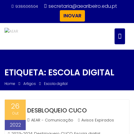
Skip
secretaria@aearibeiro.edu.pt
938606504
to
INOVAR
content
ETIQUETA:
ESCOLA DIGITAL
Home
Artigos
Escola digital
26
DESBLOQUEIO CUCO
Out
AEAR - Comunicação
Avisos Expirados
2022
2023-2024
Desbloqueio CUCO
Escola digital
,
,
,