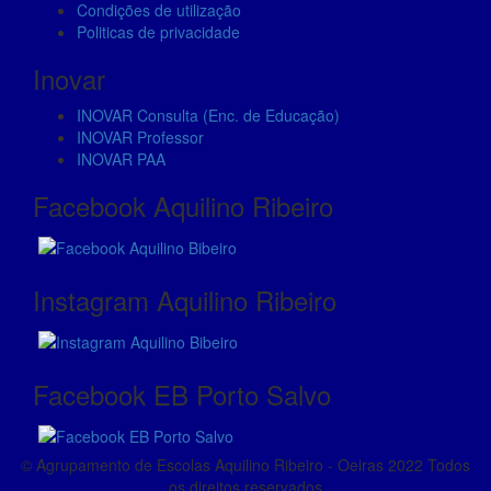
Condições de utilização
Politicas de privacidade
Marketing
Inovar
By sharing
your
INOVAR Consulta (Enc. de Educação)
interests
INOVAR Professor
and
INOVAR PAA
behavior as
Facebook Aquilino Ribeiro
you visit our
site, you
increase the
chance of
seeing
Instagram Aquilino Ribeiro
personalized
content and
offers.
Facebook EB Porto Salvo
© Agrupamento de Escolas Aquilino Ribeiro - Oeiras 2022 Todos
os direitos reservados