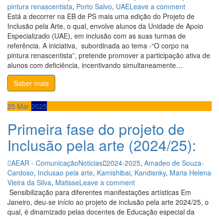
pintura renascentista
,
Porto Salvo
,
UAE
Leave a comment
Está a decorrer na EB de PS mais uma edição do Projeto de
Inclusão pela Arte, o qual, envolve alunos da Unidade de Apoio
Necessary
Especializado (UAE), em inclusão com as suas turmas de
These
referência. A iniciativa, subordinada ao tema -“O corpo na
cookies are
pintura renascentista”, pretende promover a participação ativa de
not
alunos com deficiência, incentivando simultaneamente…
optional.
Saber mais
They are
needed for
the website
25
Mar
2025
to function.
Primeira fase do projeto de
Inclusão pela arte (2024/25):
Statistics
In order for
AEAR - Comunicação
Noticias
2024-2025
,
Amadeo de Souza-
us to
Cardoso
,
Inclusao pela arte
,
Kamishibai
,
Kandisnky
,
Maria Helena
improve the
Vieira da Silva
,
Matisse
Leave a comment
website's
Sensibilização para diferentes manifestações artísticas Em
functionality
Janeiro, deu-se início ao projeto de inclusão pela arte 2024/25, o
and
qual, é dinamizado pelas docentes de Educação especial da
structure,