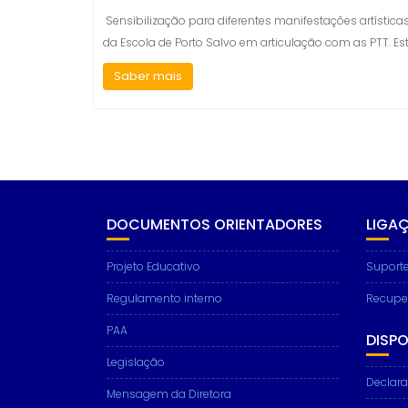
Sensibilização para diferentes manifestações artística
da Escola de Porto Salvo em articulação com as PTT. E
Saber mais
DOCUMENTOS ORIENTADORES
LIGA
Projeto Educativo
Suporte
Regulamento interno
Recupe
PAA
DISPO
Legislação
Declara
Mensagem da Diretora