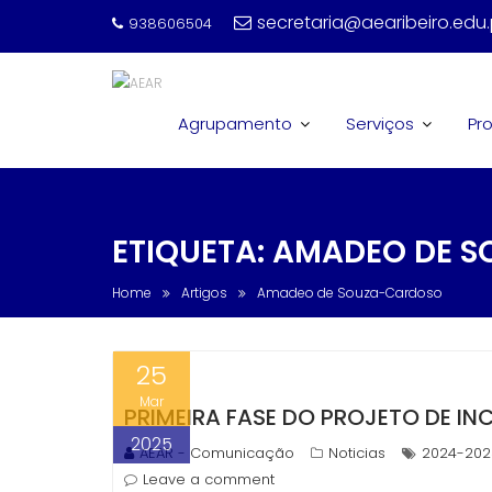
Skip
secretaria@aearibeiro.edu.
938606504
to
content
Agrupamento
Serviços
Pro
ETIQUETA:
AMADEO DE 
Home
Artigos
Amadeo de Souza-Cardoso
25
Mar
PRIMEIRA FASE DO PROJETO DE IN
2025
AEAR - Comunicação
Noticias
2024-202
Leave a comment