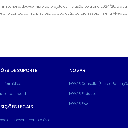
s Em Janeiro, deu-se início ao projeto de inclusão pela arte 2024/25, o qu
ste ano contou com a preciosa colaboração da professora Helena Alves da
ÇÕES DE SUPORTE
INOVAR
 Informático
INOVAR Consulta (Enc. de Educaçã
rar a password
INOVAR Professor
INOVAR PAA
SIÇÕES LEGAIS
ção de consentimento prévio