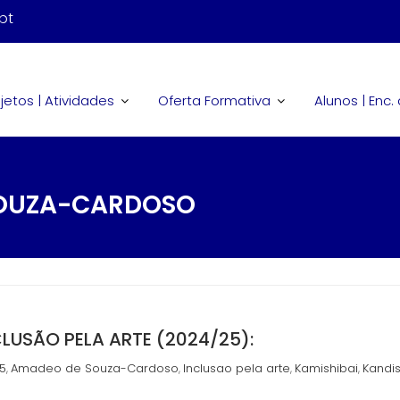
pt
jetos | Atividades
Oferta Formativa
Alunos | Enc
SOUZA-CARDOSO
CLUSÃO PELA ARTE (2024/25):
5
Amadeo de Souza-Cardoso
Inclusao pela arte
Kamishibai
Kandi
,
,
,
,