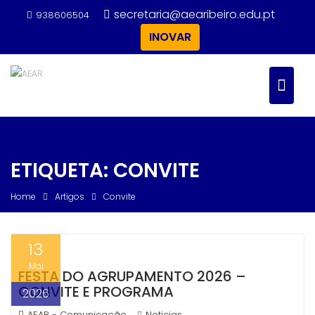
Skip
secretaria@aearibeiro.edu.pt
938606504
to
INOVAR
content
ETIQUETA:
CONVITE
Home
Artigos
Convite
13
Mai
FESTA DO AGRUPAMENTO 2026 –
CONVITE E PROGRAMA
2026
AEAR - Comunicação
Noticias