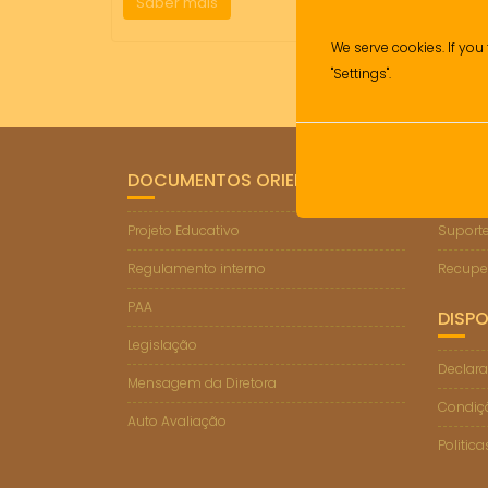
Saber mais
We serve cookies. If you 
"Settings".
DOCUMENTOS ORIENTADORES
LIGA
Projeto Educativo
Suporte
Regulamento interno
Recupe
PAA
DISPO
Legislação
Declara
Mensagem da Diretora
Condiçõ
Auto Avaliação
Politic