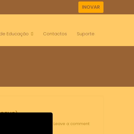
INOVAR
. de Educação
Contactos
Suporte
AGENS)
eiras
desporto escolar
Leave a comment
,