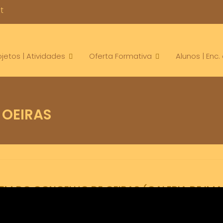
t
ojetos | Atividades
Oferta Formativa
Alunos | Enc
 OEIRAS
 DO CONCELHO DE OEIRAS (GALERIA DE IM
o de Canoagem do Concelho de Oeiras
Canoagem
Concelho de o
,
,