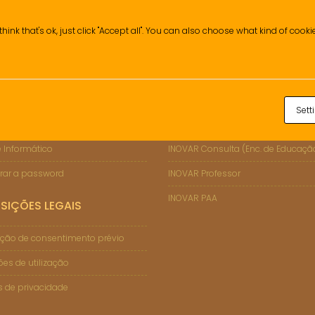
think that's ok, just click "Accept all". You can also choose what kind of cook
Sett
ÇÕES DE SUPORTE
INOVAR
 Informático
INOVAR Consulta (Enc. de Educaçã
rar a password
INOVAR Professor
INOVAR PAA
SIÇÕES LEGAIS
ção de consentimento prévio
es de utilização
as de privacidade