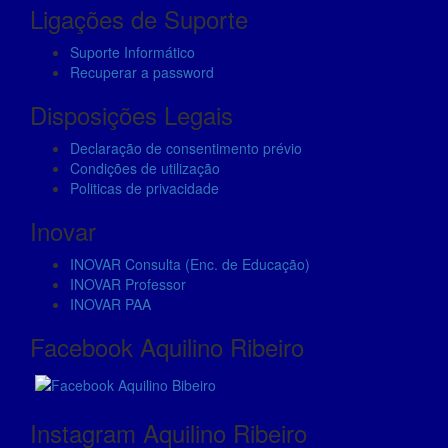
Ligações de Suporte
Suporte Informático
Marketing
Recuperar a password
By sharing
your
Disposições Legais
interests
and
Declaração de consentimento prévio
behavior as
Condições de utilização
you visit our
Politicas de privacidade
site, you
increase the
Inovar
chance of
seeing
INOVAR Consulta (Enc. de Educação)
personalized
INOVAR Professor
content and
INOVAR PAA
offers.
Facebook Aquilino Ribeiro
Instagram Aquilino Ribeiro