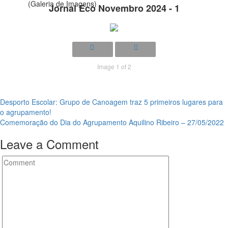
(Galeria de Imagens)
Jornal Eco Novembro 2024 - 1
Necessary
These
cookies are
not
Image 1 of 2
optional.
They are
needed for
Navegação
Desporto Escolar: Grupo de Canoagem traz 5 primeiros lugares para
the website
o agrupamento!
de
to function.
Comemoração do Dia do Agrupamento Aquilino Ribeiro – 27/05/2022
artigos
Leave a Comment
Statistics
In order for
us to
improve the
website's
functionality
and
structure,