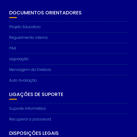
DOCUMENTOS ORIENTADORES
Projeto Educativo
Necessary
These
Regulamento interno
cookies are
not
PAA
optional.
They are
Legislação
needed for
the website
Mensagem da Diretora
to function.
Auto Avaliação
LIGAÇÕES DE SUPORTE
Statistics
In order for
us to
Suporte Informático
improve the
website's
Recuperar a password
functionality
and
DISPOSIÇÕES LEGAIS
structure,