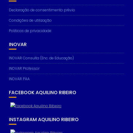
based on
how the
Declaração de consentimento prévio
website is
used.
Condições de utilização
Politicas de privacidade
Experience
In order for
INOVAR
our website
to perform
INOVAR Consulta (Enc. de Educação)
as well as
possible
INOVAR Professor
during your
visit. If you
INOVAR PAA
refuse these
cookies,
some
FACEBOOK AQUILINO RIBEIRO
functionality
will
disappear
from the
website.
INSTAGRAM AQUILINO RIBEIRO