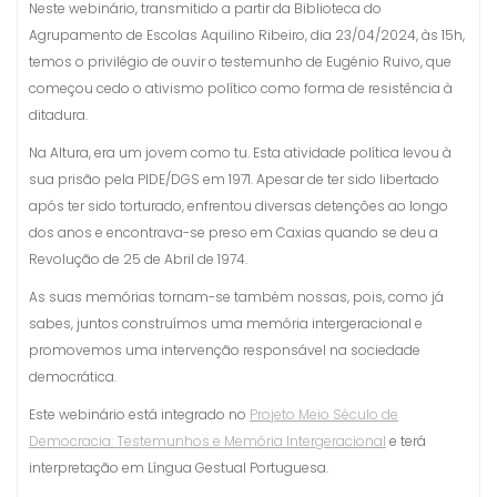
Neste webinário, transmitido a partir da Biblioteca do
Agrupamento de Escolas Aquilino Ribeiro, dia 23/04/2024, às 15h,
temos o privilégio de ouvir o testemunho de Eugénio Ruivo, que
começou cedo o ativismo político como forma de resistência à
ditadura.
Na Altura, era um jovem como tu. Esta atividade política levou à
sua prisão pela PIDE/DGS em 1971. Apesar de ter sido libertado
após ter sido torturado, enfrentou diversas detenções ao longo
dos anos e encontrava-se preso em Caxias quando se deu a
Revolução de 25 de Abril de 1974.
As suas memórias tornam-se também nossas, pois, como já
sabes, juntos construímos uma memória intergeracional e
promovemos uma intervenção responsável na sociedade
democrática.
Este webinário está integrado no
Projeto Meio Século de
Democracia: Testemunhos e Memória Intergeracional
e terá
interpretação em Língua Gestual Portuguesa.