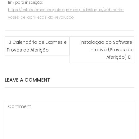
link para inscrição:
https://estudoemcasaapoia.dge.mec.pt/destaque/webinario-
vozes-de-abril-ecos-da-revolucao
NAVEGAÇÃO
Calendário de Exames e
Instalação do Software
DE
Intuitivo (Provas de
Provas de Aferição
ARTIGOS
Aferição)
LEAVE A COMMENT