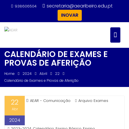
Skip
secretaria@aearibeiro.edu.pt
938606504
to
INOVAR
content
CALENDÁRIO DE EXAMES E
PROVAS DE AFERIÇÃO
Home
2024
Abril
22
Calendário de Exames e Provas de Aferição
22
AEAR - Comunicação
Arquivo Exames
Abr
2024
2023-2024
Calendário
Ensino Básico
Ensino
,
,
,