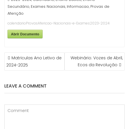
Secundário
Exames Nacionais
Informacao
Provas de
,
,
,
Aferição
calendarioProvasAfericao-Nacionais-e-Exames2023-2024
Abrir Documento
NAVEGAÇÃO
Matriculas Ano Letivo de
Webinário: Vozes de Abril,
DE
Ecos da Revolução
2024-2025
ARTIGOS
LEAVE A COMMENT