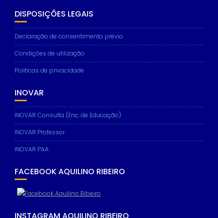
DISPOSIÇÕES LEGAIS
Declaração de consentimento prévio
Necessary
Condições de utilização
These
cookies are
Politicas de privacidade
not
optional.
INOVAR
They are
needed for
the website
INOVAR Consulta (Enc. de Educação)
to function.
INOVAR Professor
INOVAR PAA
Statistics
In order for
us to
FACEBOOK AQUILINO RIBEIRO
improve the
website's
functionality
and
structure,
INSTAGRAM AQUILINO RIBEIRO