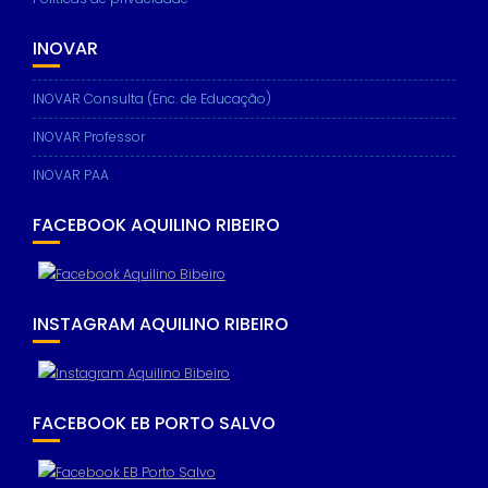
based on
how the
INOVAR
website is
used.
INOVAR Consulta (Enc. de Educação)
INOVAR Professor
Experience
In order for
INOVAR PAA
our website
to perform
as well as
FACEBOOK AQUILINO RIBEIRO
possible
during your
visit. If you
refuse these
cookies,
INSTAGRAM AQUILINO RIBEIRO
some
functionality
will
disappear
from the
FACEBOOK EB PORTO SALVO
website.