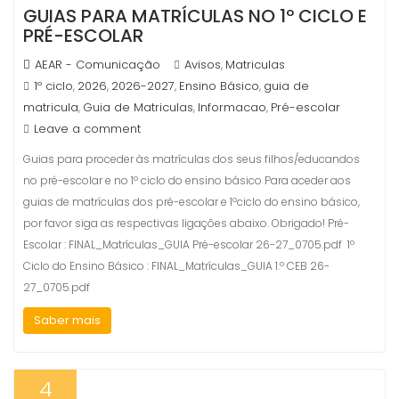
GUIAS PARA MATRÍCULAS NO 1º CICLO E
PRÉ-ESCOLAR
AEAR - Comunicação
Avisos
Matriculas
,
1º ciclo
2026
2026-2027
Ensino Básico
guia de
,
,
,
,
matricula
Guia de Matriculas
Informacao
Pré-escolar
,
,
,
Leave a comment
Guias para proceder às matrículas dos seus filhos/educandos
no pré-escolar e no 1º ciclo do ensino básico Para aceder aos
guias de matrículas dos pré-escolar e 1ºciclo do ensino básico,
por favor siga as respectivas ligações abaixo. Obrigado! Pré-
Escolar : FINAL_Matrículas_GUIA Pré-escolar 26-27_0705.pdf 1º
Ciclo do Ensino Básico : FINAL_Matrículas_GUIA 1.º CEB 26-
27_0705.pdf
Saber mais
4