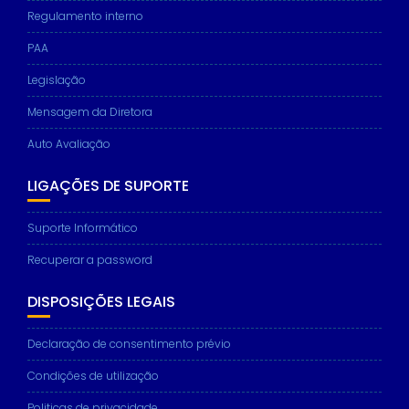
Regulamento interno
PAA
Legislação
Necessary
These
Mensagem da Diretora
cookies are
not
Auto Avaliação
optional.
They are
LIGAÇÕES DE SUPORTE
needed for
the website
to function.
Suporte Informático
Recuperar a password
Statistics
DISPOSIÇÕES LEGAIS
In order for
us to
improve the
Declaração de consentimento prévio
website's
functionality
Condições de utilização
and
structure,
Politicas de privacidade