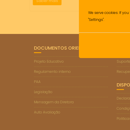
Saber mais
We serve cookies. If you 
"Settings".
DOCUMENTOS ORIENTADORES
LIGA
Projeto Educativo
Suporte
Regulamento interno
Recupe
PAA
DISPO
Legislação
Declara
Mensagem da Diretora
Condiçõ
Auto Avaliação
Politic