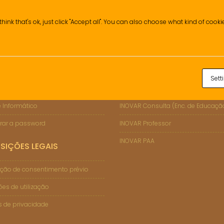
think that's ok, just click "Accept all". You can also choose what kind of cook
Sett
ÇÕES DE SUPORTE
INOVAR
 Informático
INOVAR Consulta (Enc. de Educaçã
rar a password
INOVAR Professor
INOVAR PAA
SIÇÕES LEGAIS
ção de consentimento prévio
es de utilização
as de privacidade