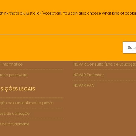
think that's ok, just click "Accept all". You can also choose what kind of cook
Sett
ÇÕES DE SUPORTE
INOVAR
 Informático
INOVAR Consulta (Enc. de Educaçã
rar a password
INOVAR Professor
INOVAR PAA
SIÇÕES LEGAIS
ção de consentimento prévio
es de utilização
as de privacidade