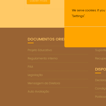
Saber mais
We serve cookies. If you 
"Settings".
DOCUMENTOS ORIENTADORES
LIGA
Projeto Educativo
Suporte
Regulamento interno
Recupe
PAA
DISPO
Legislação
Declara
Mensagem da Diretora
Condiçõ
Auto Avaliação
Politic