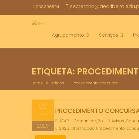
Skip
secretaria@aearibeiro.edu.p
938606504
to
content
Agrupamento
Serviços
Pr
ETIQUETA:
PROCEDIMENT
Home
Artigos
Procedimento concursal
22
PROCEDIMENTO CONCURSAL
Jul
AEAR - Comunicação
Avisos
Concu
,
2026
2026
Informacao
Procedimento concu
,
,