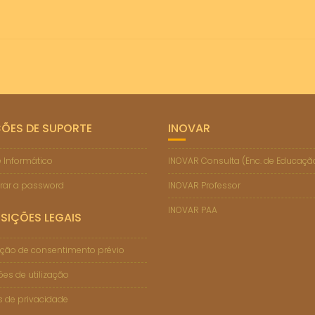
ÇÕES DE SUPORTE
INOVAR
 Informático
INOVAR Consulta (Enc. de Educaçã
rar a password
INOVAR Professor
INOVAR PAA
SIÇÕES LEGAIS
ção de consentimento prévio
es de utilização
as de privacidade