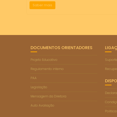
Saber mais
DOCUMENTOS ORIENTADORES
LIGA
Projeto Educativo
Suporte
Regulamento interno
Recupe
PAA
DISPO
Legislação
Declara
Mensagem da Diretora
Condiçõ
Auto Avaliação
Politic