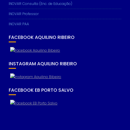
based on
INOVAR Consulta (Enc. de Educação)
how the
website is
INOVAR Professor
used.
INOVAR PAA
FACEBOOK AQUILINO RIBEIRO
Experience
In order for
our website
to perform
as well as
INSTAGRAM AQUILINO RIBEIRO
possible
during your
visit. If you
refuse these
cookies,
FACEBOOK EB PORTO SALVO
some
functionality
will
disappear
from the
website.