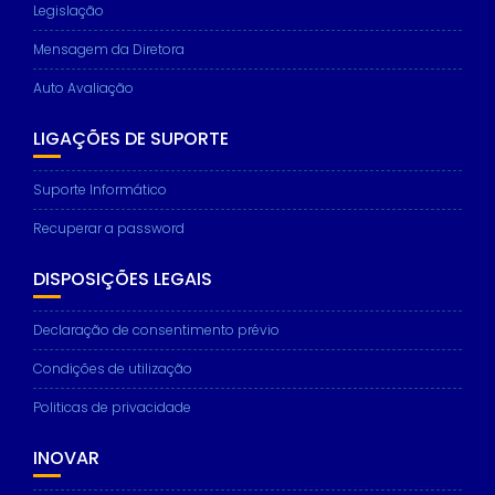
Legislação
Mensagem da Diretora
Auto Avaliação
Necessary
These
LIGAÇÕES DE SUPORTE
cookies are
not
Suporte Informático
optional.
They are
Recuperar a password
needed for
the website
to function.
DISPOSIÇÕES LEGAIS
Declaração de consentimento prévio
Statistics
In order for
Condições de utilização
us to
improve the
Politicas de privacidade
website's
functionality
INOVAR
and
structure,