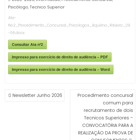
Psicólogo
Tecnico Superior
,
Ata-
No2_Procedimento_Concursal_Psicologos_Aquilino_Ribeiro_29
-06.docx
Consultar Ata nº2
Impresso para exercício de direito de audiência – PDF
Impresso para exercício de direito de audiência – Word
NAVEGAÇÃO
Newsletter Junho 2026
Procedimento concursal
DE
comum para
ARTIGOS
recrutamento de dois
Tecnicos Superiores –
CONVOCATÓRIA PARA A
REALIZAÇÃO DA PROVA DE