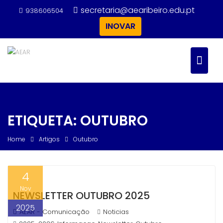
Skip
secretaria@aearibeiro.edu.pt
938606504
to
INOVAR
content
ETIQUETA:
OUTUBRO
Home
Artigos
Outubro
4
Nov
NEWSLETTER OUTUBRO 2025
2025
AEAR - Comunicação
Noticias