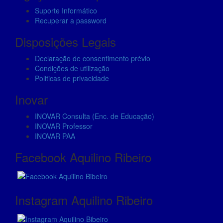
based on
Suporte Informático
how the
Recuperar a password
website is
used.
Disposições Legais
Declaração de consentimento prévio
Condições de utilização
Experience
Politicas de privacidade
In order for
our website
Inovar
to perform
as well as
INOVAR Consulta (Enc. de Educação)
possible
INOVAR Professor
during your
INOVAR PAA
visit. If you
refuse these
Facebook Aquilino Ribeiro
cookies,
some
functionality
will
Instagram Aquilino Ribeiro
disappear
from the
website.