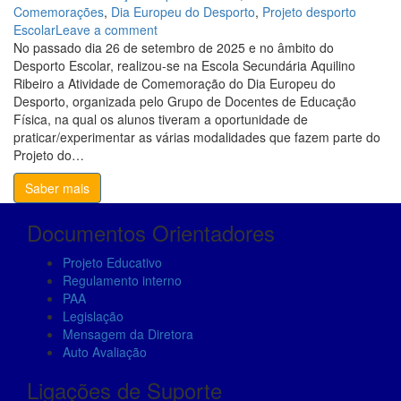
Comemorações
,
Dia Europeu do Desporto
,
Projeto desporto
Escolar
Leave a comment
No passado dia 26 de setembro de 2025 e no âmbito do
Necessary
Desporto Escolar, realizou-se na Escola Secundária Aquilino
These
Ribeiro a Atividade de Comemoração do Dia Europeu do
cookies are
Desporto, organizada pelo Grupo de Docentes de Educação
not
Física, na qual os alunos tiveram a oportunidade de
optional.
praticar/experimentar as várias modalidades que fazem parte do
They are
Projeto do…
needed for
Saber mais
the website
to function.
Documentos Orientadores
Projeto Educativo
Statistics
Regulamento interno
In order for
PAA
us to
Legislação
improve the
Mensagem da Diretora
website's
Auto Avaliação
functionality
and
Ligações de Suporte
structure,