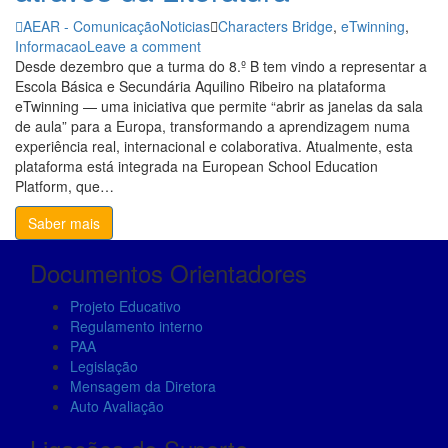
AEAR - Comunicação
Noticias
Characters Bridge
,
eTwinning
,
Informacao
Leave a comment
Desde dezembro que a turma do 8.º B tem vindo a representar a
Necessary
Escola Básica e Secundária Aquilino Ribeiro na plataforma
These
eTwinning — uma iniciativa que permite “abrir as janelas da sala
cookies are
de aula” para a Europa, transformando a aprendizagem numa
not
experiência real, internacional e colaborativa. Atualmente, esta
optional.
plataforma está integrada na European School Education
They are
Platform, que…
needed for
the website
Saber mais
to function.
Documentos Orientadores
Statistics
Projeto Educativo
In order for
Regulamento interno
us to
PAA
improve the
Legislação
website's
Mensagem da Diretora
functionality
Auto Avaliação
and
structure,