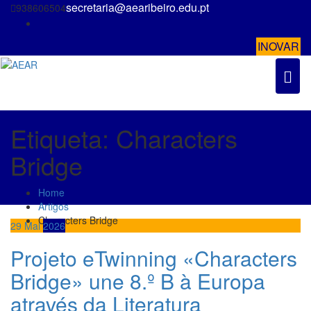
Skip
secretaria@aearibeiro.edu.pt
938606504
to
content
INOVAR
Etiqueta:
Characters
Bridge
Home
Artigos
Characters Bridge
29
Mai
2026
Projeto eTwinning «Characters
Bridge» une 8.º B à Europa
através da Literatura