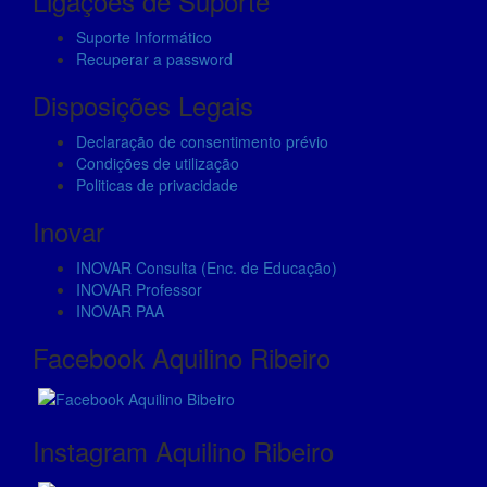
Ligações de Suporte
based on
how the
Suporte Informático
website is
Recuperar a password
used.
Disposições Legais
Declaração de consentimento prévio
Experience
Condições de utilização
In order for
Politicas de privacidade
our website
to perform
Inovar
as well as
possible
INOVAR Consulta (Enc. de Educação)
during your
INOVAR Professor
visit. If you
INOVAR PAA
refuse these
Facebook Aquilino Ribeiro
cookies,
some
functionality
will
disappear
Instagram Aquilino Ribeiro
from the
website.