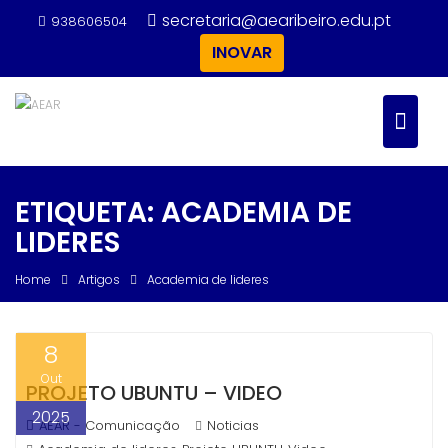
Skip
secretaria@aearibeiro.edu.pt
938606504
to
INOVAR
content
ETIQUETA:
ACADEMIA DE
LIDERES
Home
Artigos
Academia de lideres
8
Out
PROJETO UBUNTU – VIDEO
2025
AEAR - Comunicação
Noticias