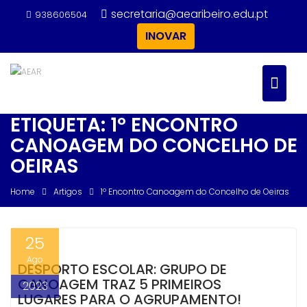
Skip
secretaria@aearibeiro.edu.pt
938606504
to
INOVAR
content
ETIQUETA:
1º ENCONTRO
CANOAGEM DO CONCELHO DE
OEIRAS
Home
Artigos
1º Encontro Canoagem do Concelho de Oeiras
25
Ago
DESPORTO ESCOLAR: GRUPO DE
CANOAGEM TRAZ 5 PRIMEIROS
2023
LUGARES PARA O AGRUPAMENTO!