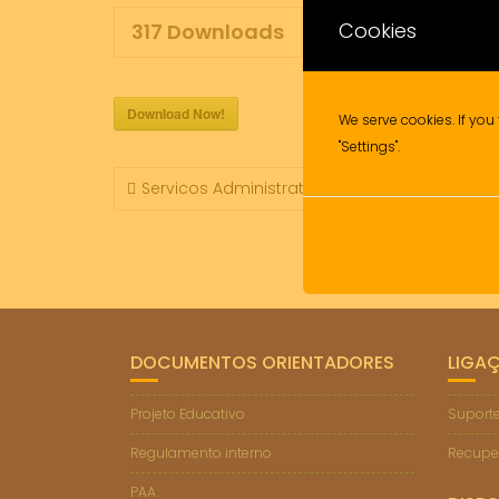
Cookies
317
Downloads
Download Now!
We serve cookies. If you 
"Settings".
NAVEGAÇÃO
Servicos Administrativos
DE
ARTIGOS
DOCUMENTOS ORIENTADORES
LIGA
Projeto Educativo
Suporte
Regulamento interno
Recupe
PAA