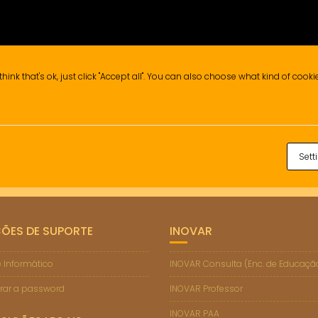
think that's ok, just click "Accept all". You can also choose what kind of cook
Sett
ÇÕES DE SUPORTE
INOVAR
 Informático
INOVAR Consulta (Enc. de Educaçã
rar a password
INOVAR Professor
INOVAR PAA