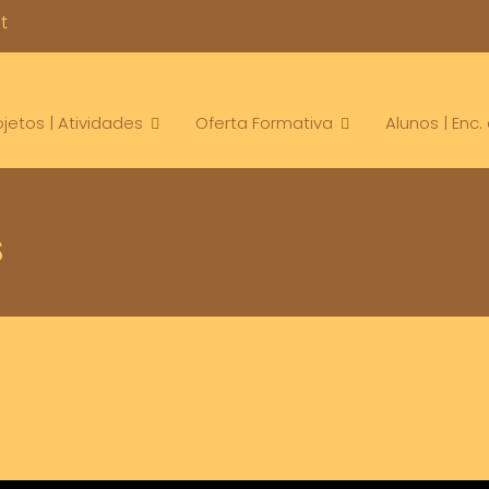
t
ojetos | Atividades
Oferta Formativa
Alunos | Enc
S