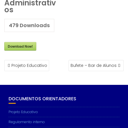
Administrativ
os
479
Downloads
Download Now!
NAVEGAÇÃO
Projeto Educativo
Bufete – Bar de Alunos
DE
ARTIGOS
DOCUMENTOS ORIENTADORES
Projeto Educativo
Regulamento interno