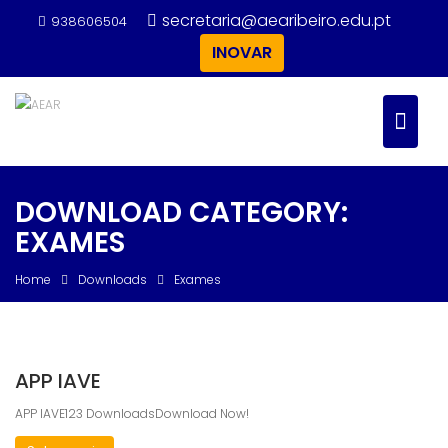
Skip
secretaria@aearibeiro.edu.pt
938606504
to
INOVAR
content
DOWNLOAD CATEGORY:
EXAMES
Home
Downloads
Exames
APP IAVE
APP IAVE123 DownloadsDownload Now!