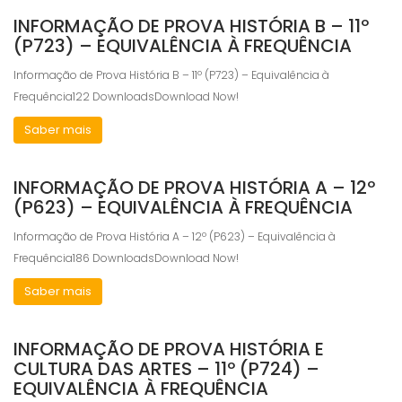
Marketing
INFORMAÇÃO DE PROVA HISTÓRIA B – 11º
By sharing
(P723) – EQUIVALÊNCIA À FREQUÊNCIA
your
interests
Informação de Prova História B – 11º (P723) – Equivalência à
and
behavior as
Frequência122 DownloadsDownload Now!
you visit our
site, you
Saber mais
increase the
chance of
seeing
INFORMAÇÃO DE PROVA HISTÓRIA A – 12º
personalized
(P623) – EQUIVALÊNCIA À FREQUÊNCIA
content and
offers.
Informação de Prova História A – 12º (P623) – Equivalência à
Frequência186 DownloadsDownload Now!
Saber mais
INFORMAÇÃO DE PROVA HISTÓRIA E
CULTURA DAS ARTES – 11º (P724) –
EQUIVALÊNCIA À FREQUÊNCIA