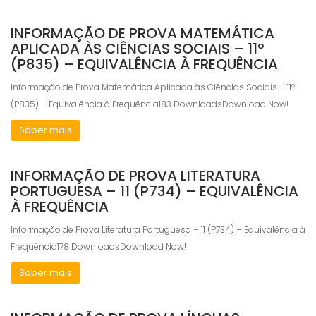
INFORMAÇÃO DE PROVA MATEMÁTICA
APLICADA ÀS CIÊNCIAS SOCIAIS – 11º
(P835) – EQUIVALÊNCIA À FREQUÊNCIA
Necessary
These
Informação de Prova Matemática Aplicada às Ciências Sociais – 11º
cookies are
(P835) – Equivalência à Frequência183 DownloadsDownload Now!
not
optional.
Saber mais
They are
needed for
the website
INFORMAÇÃO DE PROVA LITERATURA
to function.
PORTUGUESA – 11 (P734) – EQUIVALÊNCIA
À FREQUÊNCIA
Statistics
Informação de Prova Literatura Portuguesa – 11 (P734) – Equivalência à
In order for
us to
Frequência178 DownloadsDownload Now!
improve the
website's
Saber mais
functionality
and
structure,