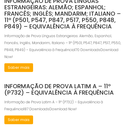
INFORMAÇÃO DE PROVA LÍNGUAS
based on
ESTRANGEIRAS: ALEMÃO; ESPANHOL;
how the
FRANCÊS; INGLÊS; MANDARIM; ITALIANO –
website is
used.
11º (P501, P547, P847, P517, P550, P848,
P849) – EQUIVALÊNCIA À FREQUÊNCIA
Informação de Prova Línguas Estrangeiras: Alemão; Espanhol;
Experience
In order for
Francês; Inglês; Mandarim; Italiano – 11º (P501, P547, P847, P517, P550,
our website
P848, P849) – Equivalência à Frequência170 DownloadsDownload
to perform
Now!
as well as
possible
Saber mais
during your
visit. If you
refuse these
cookies,
INFORMAÇÃO DE PROVA LATIM A – 11º
some
(P732) – EQUIVALÊNCIA À FREQUÊNCIA
functionality
will
Informação de Prova Latim A – 11º (P732) – Equivalência à
disappear
Frequência187 DownloadsDownload Now!
from the
website.
Saber mais