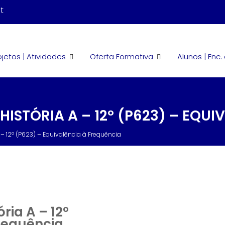
t
ojetos | Atividades
Oferta Formativa
Alunos | Enc
ISTÓRIA A – 12º (P623) – EQUI
– 12º (P623) – Equivalência à Frequência
ria A – 12º
Frequência