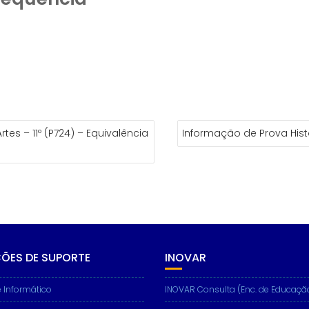
tes – 11º (P724) – Equivalência
Informação de Prova Histó
ÇÕES DE SUPORTE
INOVAR
 Informático
INOVAR Consulta (Enc. de Educaçã