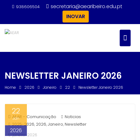
Skip
secretaria@aearibeiro.edu.pt
938606504
to
INOVAR
content
NEWSLETTER JANEIRO 2026
Home
2026
Janeiro
22
Newsletter Janeiro 2026
22
AEAR - Comunicação
Noticias
Jan
2025-2026
2026
Janeiro
Newsletter
,
,
,
2026
5-janeiro-2026