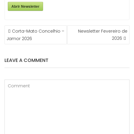
Abrir Newsletter
NAVEGAÇÃO
Corta-Mato Concelhio –
Newsletter Fevereiro de
DE
2026
Jamor 2026
ARTIGOS
LEAVE A COMMENT