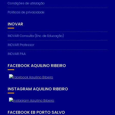
Condições de utilização
Politicas de privacidade
INOVAR
Necessary
These
cookies are
INOVAR Consulta (Enc. de Educação)
not
optional.
INOVAR Professor
They are
needed for
INOVAR PAA
the website
to function.
FACEBOOK AQUILINO RIBEIRO
Statistics
In order for
INSTAGRAM AQUILINO RIBEIRO
us to
improve the
website's
functionality
and
FACEBOOK EB PORTO SALVO
structure,